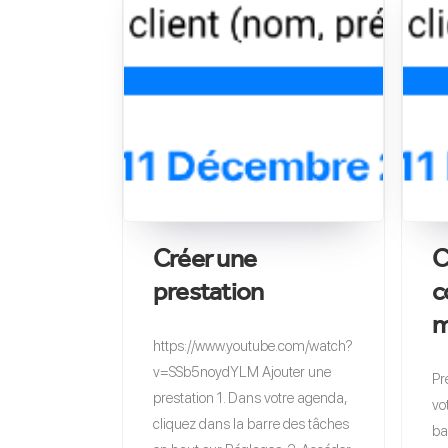
Créer une
C
prestation
c
m
https://www.youtube.com/watch?
v=SSb5noydYLM Ajouter une
Pr
prestation 1. Dans votre agenda,
vo
cliquez dans la barre des tâches
ba