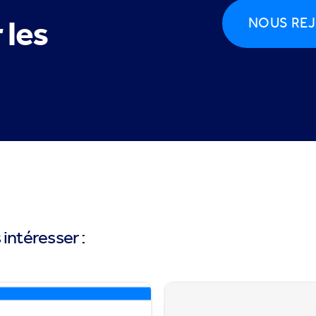
 les
NOUS REJ
intéresser :