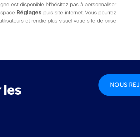
gne est disponible. N’hésitez pas à personnaliser
’espace
Réglages
puis site internet. Vous pourrez
lisateurs et rendre plus visuel votre site de prise
 les
NOUS REJ