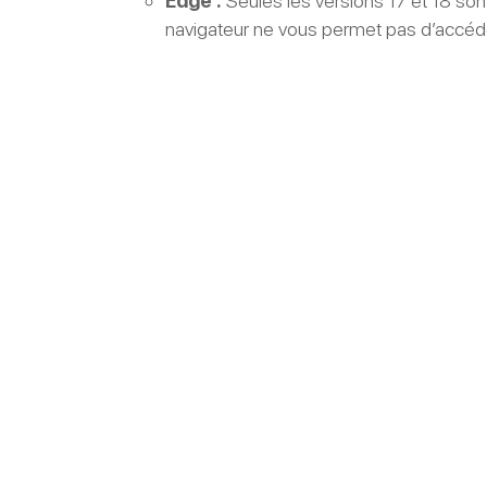
Edge :
Seules les versions 17 et 18 sont
navigateur ne vous permet pas d’accéde