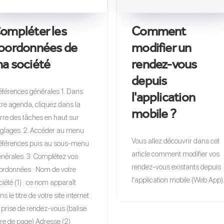
ompléter les
Comment
oordonnées de
modifier un
a société
rendez-vous
depuis
éférences générales 1. Dans
l'application
tre agenda, cliquez dans la
mobile ?
rre des tâches en haut sur
glages. 2. Accéder au menu
Vous allez découvrir dans cet
éférences puis au sous-menu
article comment modifier vos
nérales. 3. Complétez vos
rendez-vous existants depuis
ordonnées : Nom de votre
l'application mobile (Web App)
ciété (1) : ce nom apparaît
ns le titre de votre site internet
 prise de rendez-vous (balise
tre de page) Adresse (2)