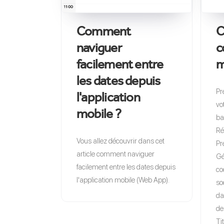
Comment
C
naviguer
c
facilement entre
m
les dates depuis
Pr
l'application
vo
mobile ?
ba
Ré
Vous allez découvrir dans cet
Pr
article comment naviguer
Gé
facilement entre les dates depuis
co
l'application mobile (Web App).
so
da
de
Ti