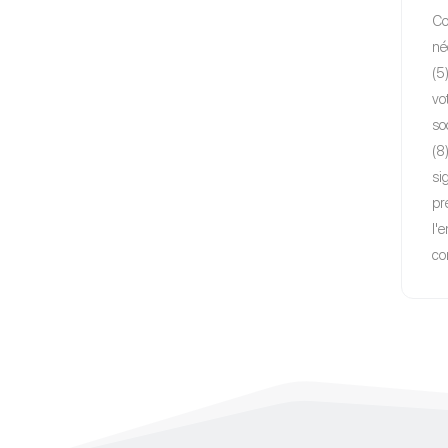
Co
né
(5
vo
so
(8
si
pr
l'
c