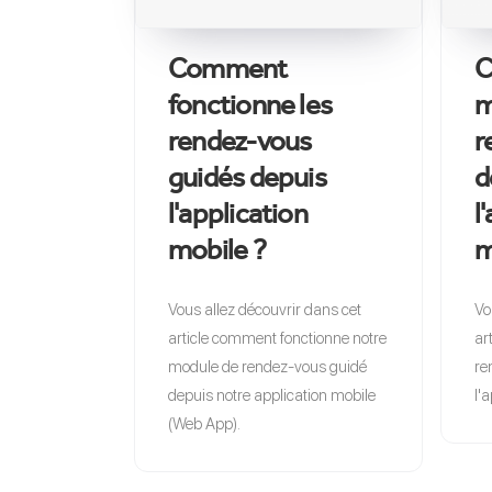
Comment
C
fonctionne les
m
rendez-vous
r
guidés depuis
d
l'application
l
mobile ?
m
Vous allez découvrir dans cet
Vo
article comment fonctionne notre
ar
module de rendez-vous guidé
re
depuis notre application mobile
l'
(Web App).