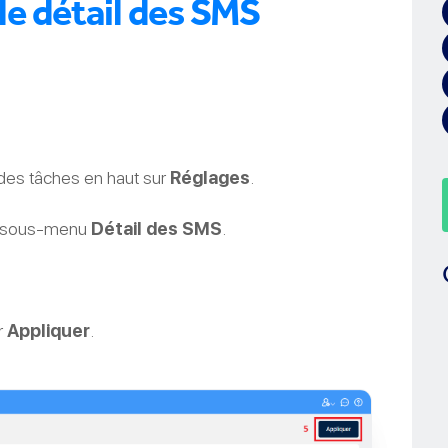
e détail des SMS
 des tâches en haut sur
Réglages
.
u sous-menu
Détail des SMS
.
r
Appliquer
.