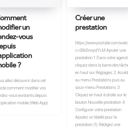
omment
Créer une
odifier un
prestation
endez-vous
https://www.youtube.com/wat
epuis
v=SSb5noydYLM Ajouter une
'application
prestation 1. Dans votre agend
obile ?
cliquez dans la barre des tâch
en haut sur Réglages. 2. Accé
au menu Prestations puis au
us allez découvrir dans cet
sous-menu Prestations. 3.
ticle comment modifier vos
Cliquez en haut à droite sur le
ndez-vous existants depuis
bouton Nouvelle prestation. 4.
application mobile (Web App).
Configurer votre prestation :
Ajoutez un libellé pour la
prestation (1). Rédigez une