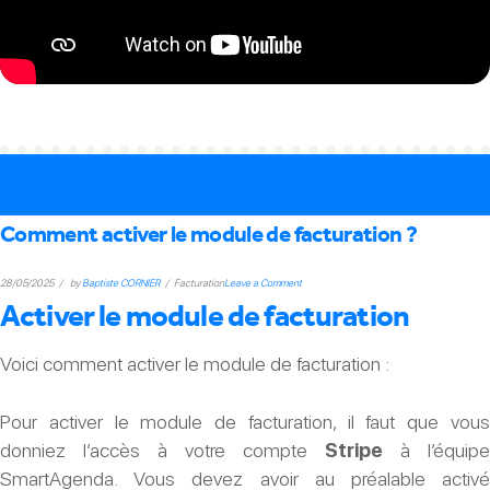
Comment activer le module de facturation ?
on
28/05/2025
by
Baptiste CORNIER
Facturation
Leave a Comment
Activer le module de facturation
Comment
activer
Voici comment activer le module de facturation :
le
module
Pour activer le module de facturation, il faut que vous
de
donniez l’accès à votre compte
Stripe
à l’équipe
facturation
SmartAgenda. Vous devez avoir au préalable activé
?