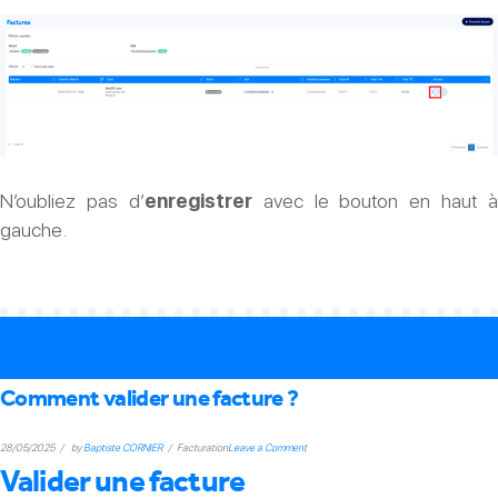
N’oubliez pas d’
enregistrer
avec le bouton en haut à
gauche.
Comment valider une facture ?
on
28/05/2025
by
Baptiste CORNIER
Facturation
Leave a Comment
Valider une facture
Comment