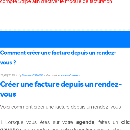
compte Stripe afin d’activer le module de facturation.
Comment créer une facture depuis un rendez-
vous ?
on
28/05/2025
by
Baptiste CORNIER
Facturation
Leave a Comment
Créer une facture depuis un rendez-
Comment
créer
vous
une
Voici comment créer une facture depuis un rendez-vous :
facture
depuis
un
1. Lorsque vous êtes sur votre
agenda
, faites un
cli
rendez-
gauche
sur un rendez-vous afin de rentrer dans la fiche.