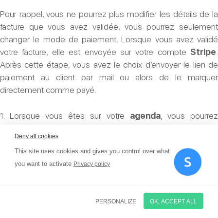
valider
Pour rappel, vous ne pourrez plus modifier les détails de la
une
facture que vous avez validée, vous pourrez seulement
facture
changer le mode de paiement. Lorsque vous avez validé
?
votre facture, elle est envoyée sur votre compte
Stripe
.
Après cette étape, vous avez le choix d’envoyer le lien de
paiement au client par mail ou alors de le marquer
directement comme payé.
1. Lorsque vous êtes sur votre
agenda
, vous pourrez
apercevoir le bouton
Facture
. Cliquez dessus et cela vous
Deny all cookies
ouvrira la page de
toutes vos factures
.
This site uses cookies and gives you control over what
you want to activate
Privacy policy
2. Vous pouvez maintenant cliquer sur l’icône en forme d’œil
PERSONALIZE
OK, ACCEPT ALL
pour accéder à la facture validée de votre choix.