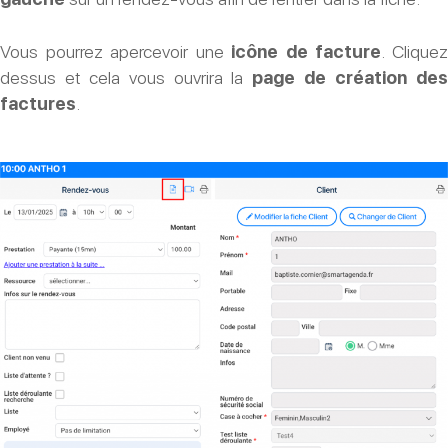
vous
?
Vous pourrez apercevoir une
icône de facture
. Clique
dessus et cela vous ouvrira la
page de création de
factures
.