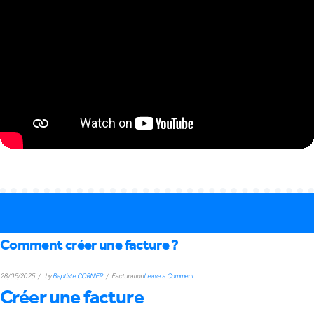
Comment créer une facture ?
on
28/05/2025
by
Baptiste CORNIER
Facturation
Leave a Comment
Créer une facture
Comment
créer