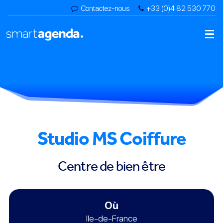
Contactez-nous
+33 (0)4 82 530 770
Studio MS Coiffure
Centre de bien être
Où
Ile-de-France