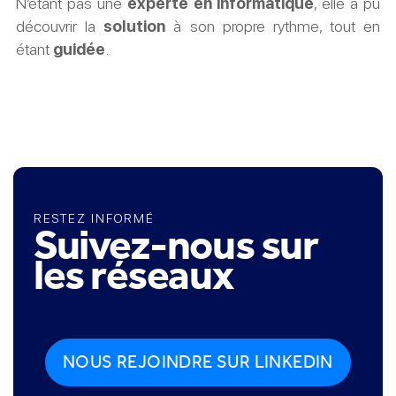
N’étant pas une
experte en informatique
, elle a pu
découvrir la
solution
à son propre rythme, tout en
étant
guidée
.
RESTEZ INFORMÉ
Suivez-nous sur
les réseaux
NOUS REJOINDRE SUR LINKEDIN