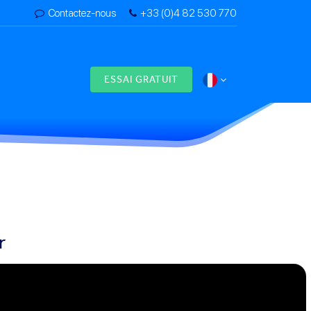
Contactez-nous
+33 (0)4 82 530 770
s
ESSAI GRATUIT
r