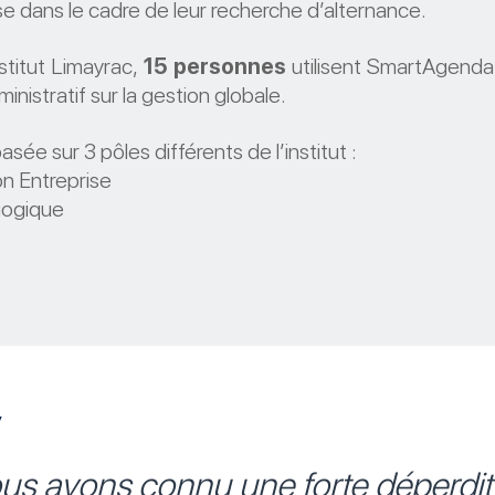
ise dans le cadre de leur recherche d’alternance.
nstitut Limayrac,
15 personnes
utilisent SmartAgenda 
nistratif sur la gestion globale.
basée sur 3 pôles différents de l’institut :
on Entreprise
gogique
us avons connu une forte déperdi