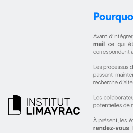
Pourquoi
Avant d’intégre
mail
ce qui éta
correspondent au
Les processus de
passant maint
recherche d’alte
Les collaborate
potentielles de 
À présent, les 
rendez-vous
.