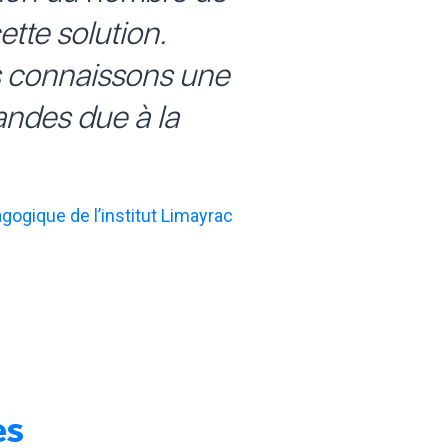
tte solution.
s connaissons une
ndes due à la
gique de l’institut Limayrac
es