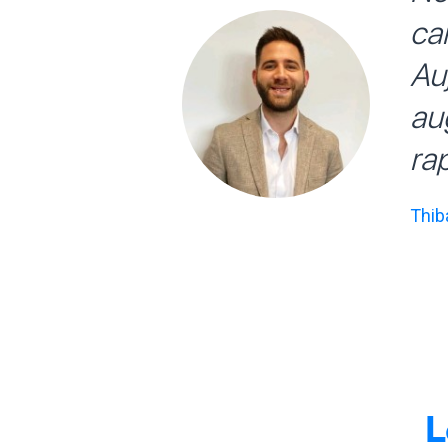
ca
Au
au
ra
Thib
L